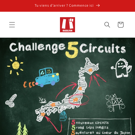
et
Tu viens d’arriver ? Commence ici
passer
au
contenu
Panier