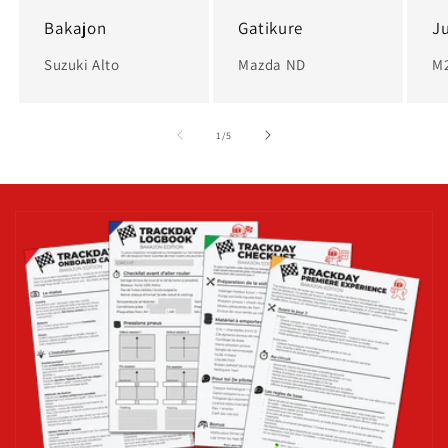
Bakajon
Gatikure
J
Suzuki Alto
Mazda ND
M
de
1
/
5