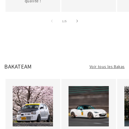
qualité !
de
1
/
5
BAKATEAM
Voir tous les Bakas