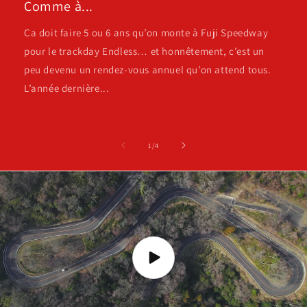
Comme à...
Ça doit faire 5 ou 6 ans qu’on monte à Fuji Speedway
pour le trackday Endless… et honnêtement, c’est un
peu devenu un rendez-vous annuel qu’on attend tous.
L’année dernière...
de
1
/
4