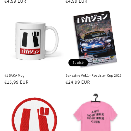
Prix
€4,99 EUR
Prix
€4,99 EUR
habituel
habituel
Épuisé
#1 BAKA Mug
Bakazine Vol.1 - Roadster Cup 2023
Prix
€15,99 EUR
Prix
€24,99 EUR
habituel
habituel