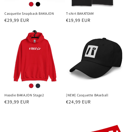
Casquette Snapback BAKAJON
T-shirt BAKATEAM
Prix
€29,99 EUR
Prix
€19,99 EUR
habituel
habituel
Hoodie BAKAJON Stage2
[NEW] Casquette BAseball
Prix
€39,99 EUR
Prix
€24,99 EUR
habituel
habituel