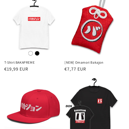
T-Shirt BAKAPREME
[NEW] Omamori Bakajon
Prix
€19,99 EUR
Prix
€7,77 EUR
habituel
habituel