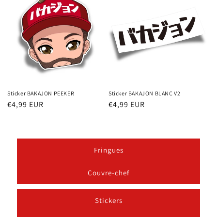
Sticker BAKAJON PEEKER
Sticker BAKAJON BLANC V2
Prix
€4,99 EUR
Prix
€4,99 EUR
habituel
habituel
Fringues
Couvre-chef
Stickers