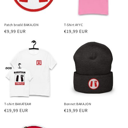
Patch brodé BAKAJON
T-Shirt AYYC
Prix
€9,99 EUR
Prix
€19,99 EUR
habituel
habituel
T-shirt BAKATEAM
Bonnet BAKAJON
Prix
€19,99 EUR
Prix
€19,99 EUR
habituel
habituel