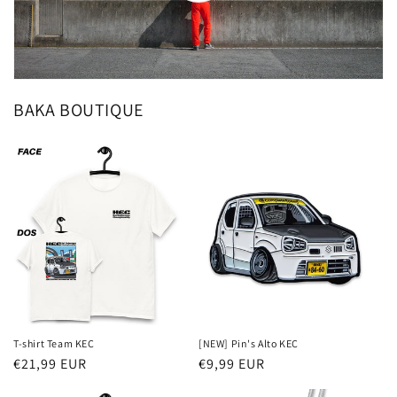
BAKA BOUTIQUE
T-shirt Team KEC
[NEW] Pin's Alto KEC
Prix
€21,99 EUR
Prix
€9,99 EUR
habituel
habituel